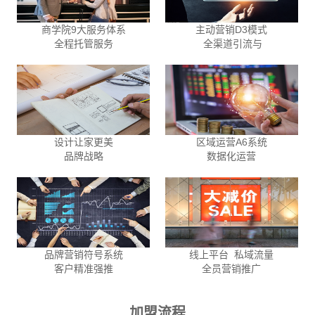
商学院9大服务体系
主动营销D3模式
全程托管服务
全渠道引流与
设计让家更美
区域运营A6系统
品牌战略
数据化运营
品牌营销符号系统
线上平台 私域流量
客户精准强推
全员营销推广
加盟流程